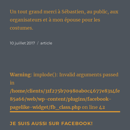
Un tout grand merci à Sébastien, au public, aux
organisateurs et à mon épouse pour les
costumes.
Publié
Catégories
10 juillet 2017
article
le
Warning
: implode(): Invalid arguments passed
in
/home/clients/31f275b70980ab0c4677e8314fe
85a66/web/wp-content/plugins/facebook-
pagelike-widget/fb_class.php
on line
42
JE SUIS AUSSI SUR FACEBOOK!