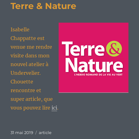
Terre & Nature
Isabelle
Chappatte est
venue me rendre
visite dans mon
nouvel atelier à
Undervelier.
Chouette
rencontre et
super article, que
vous pouvez lire
ici
.
Publié
Catégories
31 mai 2019
article
le