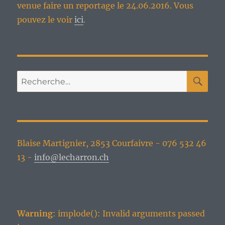
venue faire un reportage le 24.06.2016. Vous
pouvez le voir
ici
.
RE
Recherche
pour :
Blaise Martignier, 2853 Courfaivre - 076 532 46
13 -
info@lecharron.ch
Warning
: implode(): Invalid arguments passed