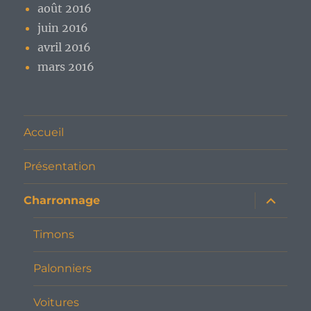
août 2016
juin 2016
avril 2016
mars 2016
Accueil
Présentation
ouvrir
Charronnage
le
sous-
menu
Timons
Palonniers
Voitures