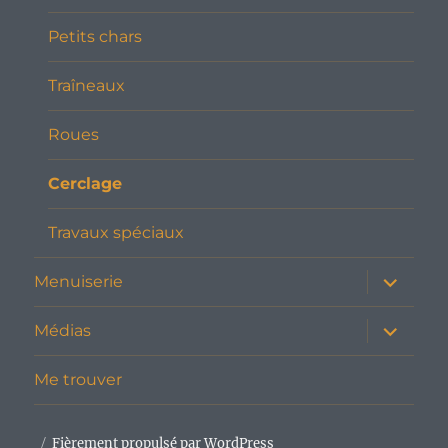
Petits chars
Traîneaux
Roues
Cerclage
Travaux spéciaux
ouvrir
Menuiserie
le
sous-
menu
ouvrir
Médias
le
sous-
menu
Me trouver
Fièrement propulsé par WordPress