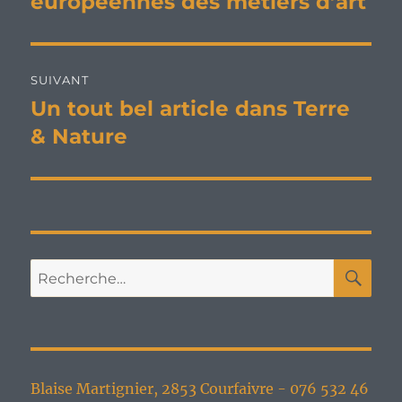
européennes des métiers d’art
l’article
SUIVANT
Un tout bel article dans Terre
Publication
suivante :
& Nature
RE
Recherche
pour :
Blaise Martignier, 2853 Courfaivre - 076 532 46