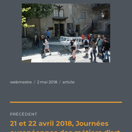
Auteur
Publié
Catégories
webmestre
2 mai 2018
article
le
Navigation
PRÉCÉDENT
de
21 et 22 avril 2018, Journées
Publication
précédente :