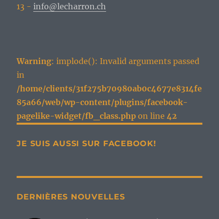
13 -
info@lecharron.ch
Warning
: implode(): Invalid arguments passed
in
/home/clients/31f275b70980ab0c4677e8314fe
85a66/web/wp-content/plugins/facebook-
pagelike-widget/fb_class.php
on line
42
JE SUIS AUSSI SUR FACEBOOK!
DERNIÈRES NOUVELLES