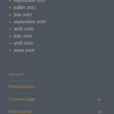
septembre 2017
juillet 2017
juin 2017
septembre 2016
août 2016
juin 2016
avril 2016
mars 2016
Accueil
Présentation
ouvrir
Charronnage
le
sous-
menu
ouvrir
Menuiserie