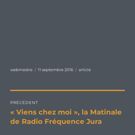
Auteur
Publié
Catégories
webmestre
11 septembre 2016
article
le
Navigation
PRÉCÉDENT
de
« Viens chez moi », la Matinale
Publication
précédente :
de Radio Fréquence Jura
l’article