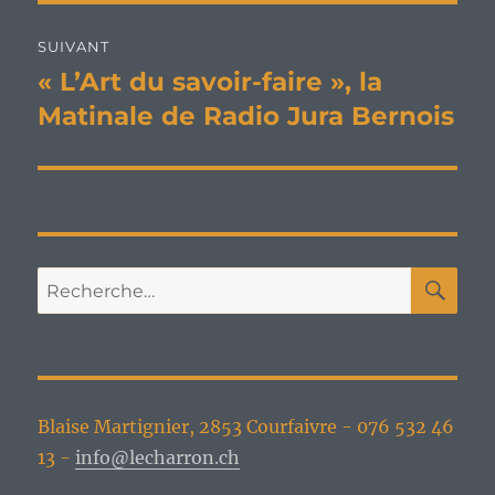
SUIVANT
« L’Art du savoir-faire », la
Publication
suivante :
Matinale de Radio Jura Bernois
RE
Recherche
pour :
Blaise Martignier, 2853 Courfaivre - 076 532 46
13 -
info@lecharron.ch