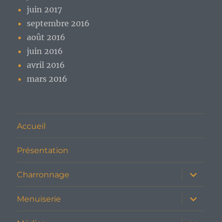
juin 2017
septembre 2016
août 2016
juin 2016
avril 2016
mars 2016
Accueil
Présentation
ouvrir
Charronnage
le
sous-
menu
ouvrir
Menuiserie
le
sous-
menu
ouvrir