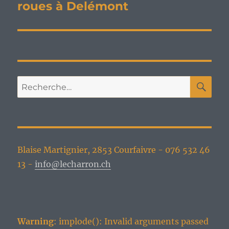
roues à Delémont
RE
Recherche
pour :
Blaise Martignier, 2853 Courfaivre - 076 532 46
13 -
info@lecharron.ch
Warning
: implode(): Invalid arguments passed