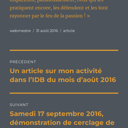
pratiquent encore, les défendent et les font
rayonner par le feu de la passion ! »
Auteur
Publié
Catégories
webmestre
31 août 2016
article
le
Navigation
PRÉCÉDENT
de
Un article sur mon activité
Publication
précédente :
dans l’IDB du mois d’août 2016
l’article
SUIVANT
Samedi 17 septembre 2016,
Publication
suivante :
démonstration de cerclage de